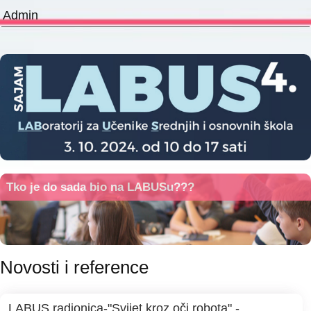
Admin
Tko je do sada bio na LABUSu???
Novosti i reference
LABUS radionica-"Svijet kroz oči robota" -