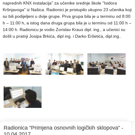
naprednih KNX instalacija" za učenike srednje škole "Isidora
Kršnjavoga" iz Našica. Radionici je pristupilo ukupno 23 učenika koji
su bili podijeljeni u dvije grupe. Prva grupa bila je u terminu od 8:00
h – 11:00 h, a istog dana druga grupa bila je u terminu od 11:00 h –
14:00 h. Radionicu je vodio Zorislav Kraus dipl. ing., a učenici su
došli u pratnji Josipa Brkića, dipl ing. i Darko Eršetića, dipl.ing..
Radionica "Primjena osnovnih logičkih sklopova" -
10.04.2017.