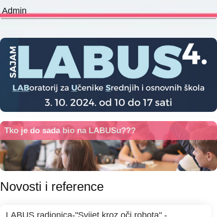
Admin
Tko je do sada bio na LABUSu???
Novosti i reference
LABUS radionica-"Svijet kroz oči robota" -