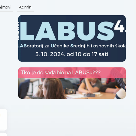
sajmovi
Admin
Tko je do sada bio na LABUSu???