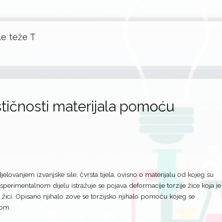
ile teže T
tičnosti materijala pomoću
elovanjem izvanjske sile, čvrsta tijela, ovisno o materijalu od kojeg su
ksperimentalnom dijelu istražuje se pojava deformacije torzije žice koja je
na žici. Opisano njihalo zove se torzijsko njihalo pomoću kojeg se
dom.