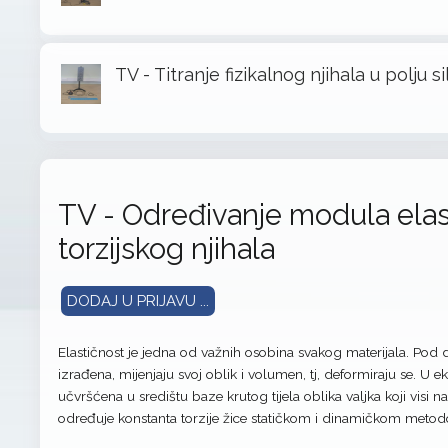
TV - Titranje fizikalnog njihala u polju s
TV - Određivanje modula elas
torzijskog njihala
DODAJ U PRIJAVU ...
Elastičnost je jedna od važnih osobina svakog materijala. Pod dj
izrađena, mijenjaju svoj oblik i volumen, tj, deformiraju se. U e
učvršćena u središtu baze krutog tijela oblika valjka koji visi 
određuje konstanta torzije žice statičkom i dinamičkom meto