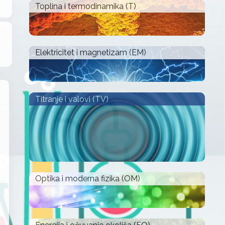
Toplina i termodinamika (T)
Elektricitet i magnetizam (EM)
Titranje i valovi (TV)
Optika i moderna fizika (OM)