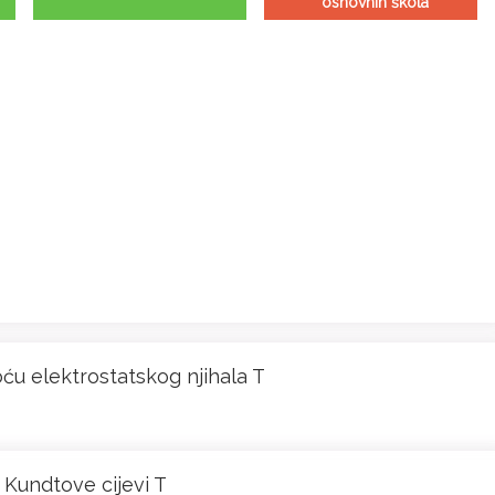
osnovnih škola
oću elektrostatskog njihala T
Kundtove cijevi T