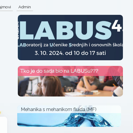
sajmovi
Admin
Tko je do sada bio na LABUSu???
Mehanika s mehanikom fluida (MF)