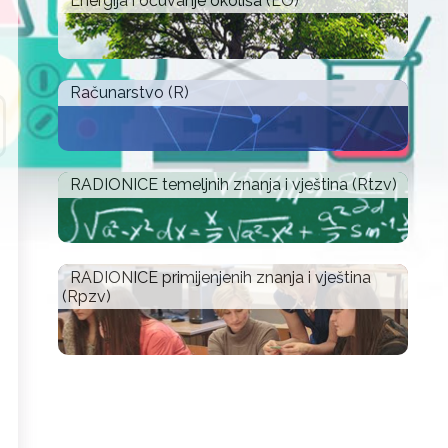
Energija i očuvanje okoliša (EO)
Računarstvo (R)
RADIONICE temeljnih znanja i vještina (Rtzv)
RADIONICE primijenjenih znanja i vještina
(Rpzv)