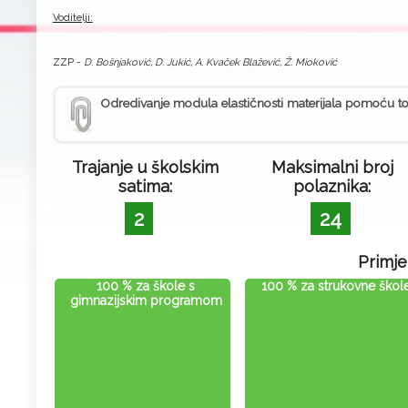
Voditelji:
ZZP -
D. Bošnjaković, D. Jukić, A. Kvaček Blažević, Ž. Mioković
Odredivanje modula elastičnosti materijala pomoću tor
Trajanje u školskim
Maksimalni broj
satima:
polaznika:
2
24
Primje
100 % za škole s
100 % za strukovne škol
gimnazijskim programom