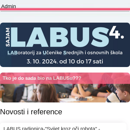
Admin
Tko je do sada bio na LABUSu???
Novosti i reference
LABUS radionica-"Svijet kroz oči robota" -