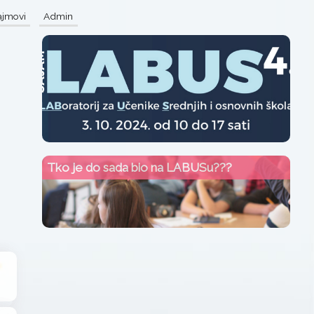
sajmovi
Admin
Tko je do sada bio na LABUSu???