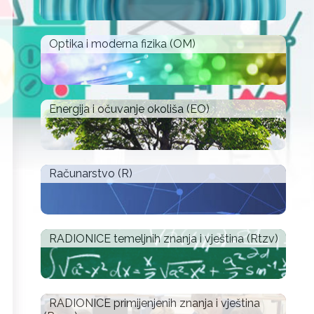
Optika i moderna fizika (OM)
Energija i očuvanje okoliša (EO)
Računarstvo (R)
RADIONICE temeljnih znanja i vještina (Rtzv)
RADIONICE primijenjenih znanja i vještina